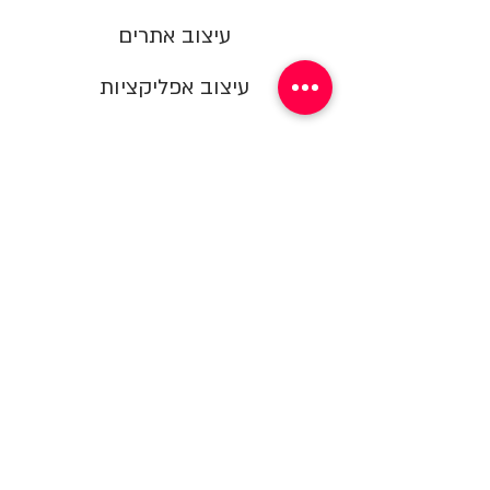
עיצוב אתרים
עיצוב אפליקציות
מצגות
עיצוב ממשקי משתמש
ועוד..
אנחנו כאן
על מנת שמותגים יראו
בצורה מושלמת בכל פלטפורמה זאת
המשימה שלנו.